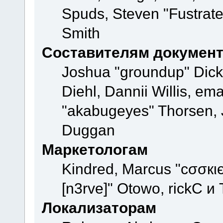
Spuds, Steven "Fustrate
Smith
Составителям докумен
Joshua "groundup" Dicke
Diehl, Dannii Willis, e
"akabugeyes" Thorsen, J
Duggan
Маркетологам
Kindred, Marcus "cσσкι
[n3rve]" Otowo, rickC и
Локализаторам