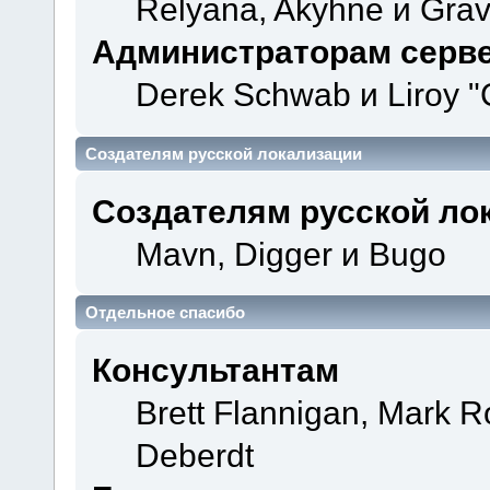
Relyana, Akyhne и Gra
Администраторам серв
Derek Schwab и Liroy "
Создателям русской локализации
Создателям русской ло
Mavn, Digger и Bugo
Отдельное спасибо
Консультантам
Brett Flannigan, Mark 
Deberdt