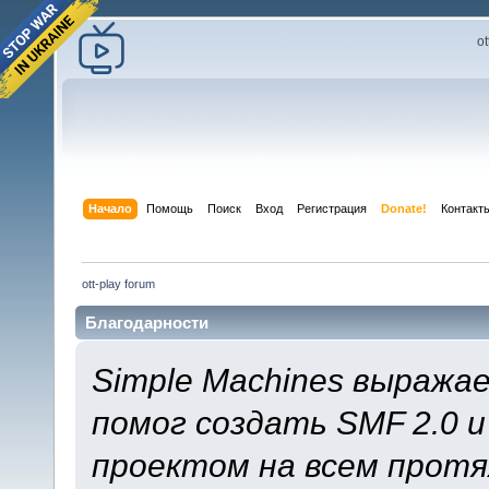
o
Начало
Помощь
Поиск
Вход
Регистрация
Donate!
Контакт
ott-play forum
Благодарности
Simple Machines выража
помог создать SMF 2.0 
проектом на всем протя