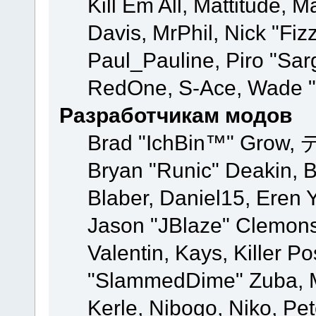
Kill Em All, Mattitude, M
Davis, MrPhil, Nick "Fiz
Paul_Pauline, Piro "Sar
RedOne, S-Ace, Wade "
Разработчикам модов
Brad "IchBin™" Grow, 
Bryan "Runic" Deakin, 
Blaber, Daniel15, Eren 
Jason "JBlaze" Clemons
Valentin, Kays, Killer P
"SlammedDime" Zuba, M
Kerle, Nibogo, Niko, Pet