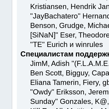
Kristiansen, Hendrik Ja
"JayBachatero" Hernand
Benson, Grudge, Michael
[SiNaN]" Eser, Theodore
"TE" Eurich и winrules
Специалистам поддерж
JimM, Adish "(F.L.A.M.E.
Ben Scott, Bigguy, Cap
Eliana Tamerin, Fiery, g
"Owdy" Eriksson, Jeremy 
Sunday" Gonzales, K@, 