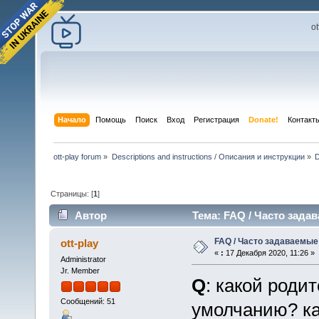
o
Начало
Помощь
Поиск
Вход
Регистрация
Donate!
Контакт
ott-play forum
»
Descriptions and instructions / Описания и инструкции
»
D
Страницы: [
1
]
Автор
Тема: FAQ / Часто зада
FAQ / Часто задаваемы
ott-play
«
:
17 Декабря 2020, 11:26 »
Administrator
Jr. Member
Q
: какой роди
Сообщений: 51
умолчанию? ка