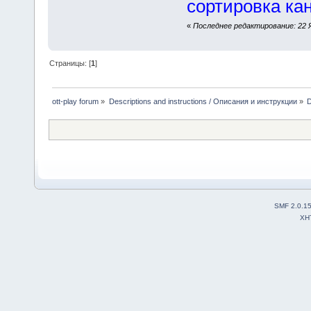
сортировка ка
«
Последнее редактирование: 22 Ян
Страницы: [
1
]
ott-play forum
»
Descriptions and instructions / Описания и инструкции
»
D
SMF 2.0.1
XH