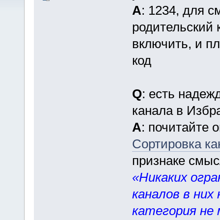
A
: 1234, для 
родительский к
включить, и п
код
Q
: есть надеж
канала в Избр
A
: почитайте 
Сортировка ка
признаке смыс
«Никаких огра
каналов в них
категория не 