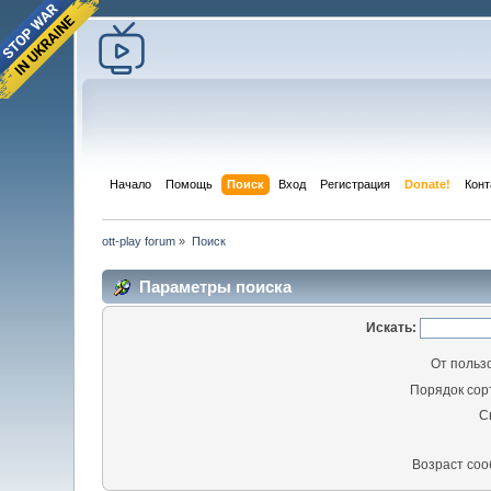
Начало
Помощь
Поиск
Вход
Регистрация
Donate!
Конт
ott-play forum
»
Поиск
Параметры поиска
Искать:
От польз
Порядок сор
С
Возраст со