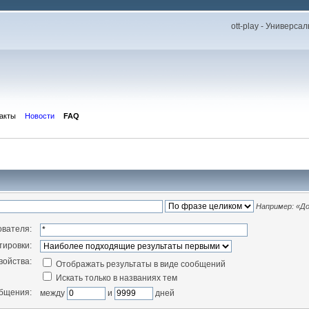
ott-play - Универс
акты
Новости
FAQ
Например:
«До
ователя:
тировки:
войства:
Отображать результаты в виде сообщений
Искать только в названиях тем
общения:
между
и
дней