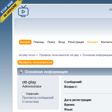
o
Начало
Помощь
Поиск
Вход
Регистрация
Donate!
Контакт
ott-play forum
»
Профиль пользователя ott-play
»
Основная информаци
Профиль пользователя
Основная информация
ott-play 
Сообщений:
Administrator
Возраст:
Оффлайн
Просмотр сообщений
Дата регистрации:
Статистика
Время:
Язык: