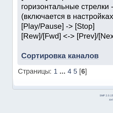
горизонтальные стрелки 
(включается в настройках
[Play/Pause] -> [Stop]
[Rew]/[Fwd] <-> [Prev]/[Nex
Сортировка каналов
Страницы:
1
...
4
5
[
6
]
SMF 2.0.1
XH