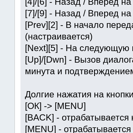
[4]/[6] - Назад / Вперед 
[7]/[9] - Назад / Вперед н
[Prev][2] - В начало пер
(настраивается)
[Next][5] - На следующую
[Up]/[Dwn] - Вызов диало
минута и подтверждение
Долгие нажатия на кнопки
[ОК] -> [MENU]
[BACK] - отрабатывается
[MENU] - отрабатывается