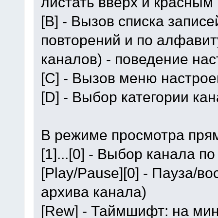
листать вверх и красным
[В] - Вызов списка записе
повторений и по алфави
каналов) - поведение на
[C] - Вызов меню настрое
[D] - Выбор категории ка
В режиме просмотра пря
[1]...[0] - Выбор канала п
[Play/Pause][0] - Пауза/
архива канала)
[Rew] - Таймшифт: на ми