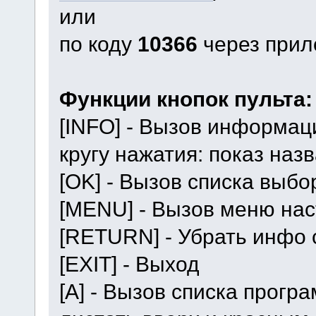
или
по коду
10366
через при
Функции кнопок пульта:
[INFO] - Вызов информац
кругу нажатия: показ назв
[OK] - Вызов списка выбо
[MENU] - Вызов меню нас
[RETURN] - Убрать инфо 
[EXIT] - Выход
[A] - Вызов списка прогр