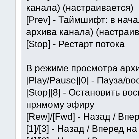
канала) (настраивается)
[Prev] - Таймшифт: в нач
архива канала) (настраив
[Stop] - Рестарт потока
В режиме просмотра архи
[Play/Pause][0] - Пауза/
[Stop][8] - Остановить во
прямому эфиру
[Rew]/[Fwd] - Назад / Впе
[1]/[3] - Назад / Вперед н