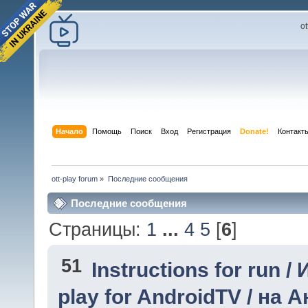
o
Начало
Помощь
Поиск
Вход
Регистрация
Donate!
Контакт
ott-play forum
»
Последние сообщения
Последние сообщения
Страницы:
1
...
4
5
[
6
]
51
Instructions for run 
play for AndroidTV / на